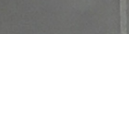
Es kann
r die
it der
 Innen­
en