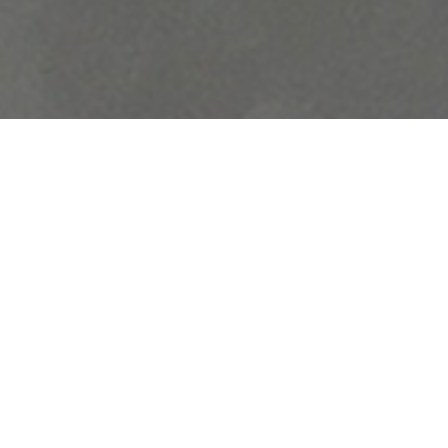
Jeder 
eine
Raum­
neues